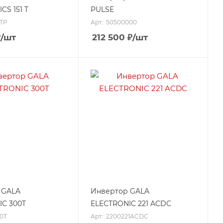
CS 151 T
PULSE
1TP
Арт.: 50500000
₽
/шт
212 500
₽
/шт
 GALA
Инвертор GALA
C 300T
ELECTRONIC 221 ACDC
00T
Арт.: 2200221ACDC