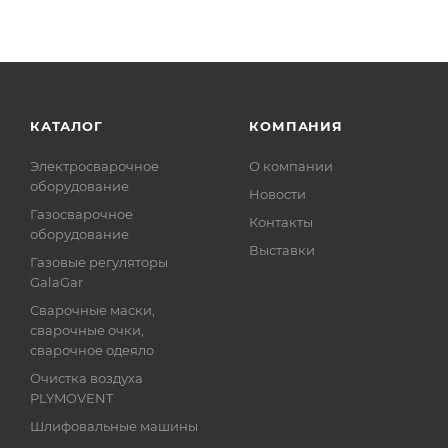
КАТАЛОГ
КОМПАНИЯ
Электросварочное
О компании
оборудование
Новости
Газосварочное
Контакты
оборудование
Выставки
Газовые регуляторы
GalaGar
Сварочные маски,
сварочные очки,
сварочное одеяло
Очистка воздуха
PLYMOVENT
Шлифовальные машины