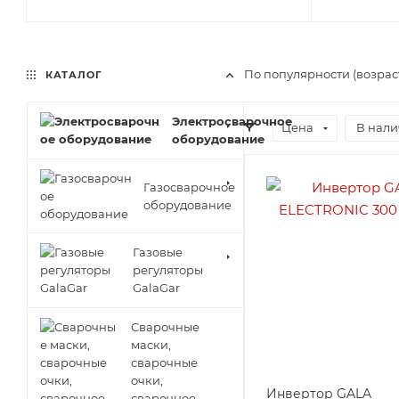
По популярности (возра
КАТАЛОГ
Электросварочное
Цена
В нали
оборудование
Газосварочное
оборудование
Газовые
регуляторы
GalaGar
Сварочные
маски,
сварочные
очки,
Инвертор GALA
сварочное