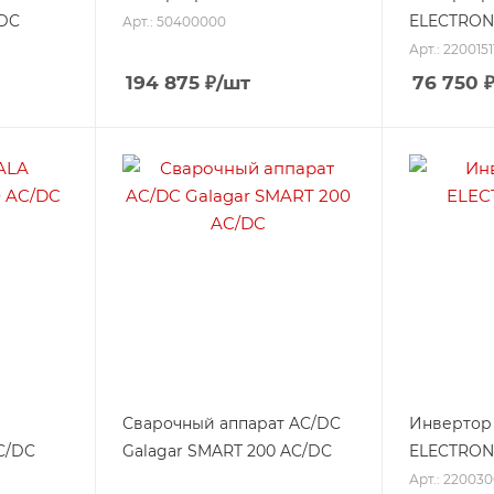
CDC
ELECTRONI
Арт.: 50400000
Арт.: 220015
194 875
₽
/шт
76 750
Сварочный аппарат AC/DC
Инвертор
C/DC
Galagar SMART 200 AC/DC
ELECTRONI
Арт.: 22003