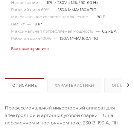
Напряжение
—
1Ph x 230V ± 15% / 50-60 Hz
Рабочий цикл 60%
—
150A MMA/ 180A TIG
Максимальное холостое напряжение
—
80 В
Вес, кг
—
18 кг
Максимальная потребляемая мощность
—
6,2 кВА
Рабочий цикл 100%
—
120A MMA/ 160A TIG
Все характеристики
ОПИСАНИЕ
ХАРАКТЕРИСТИКИ
ОПЛАТА
Профессиональный инверторный аппарат для
электродной и аргоннодуговой сварки TIG на
переменном и постоянном токе, 230 В, 150 А, ПН
60%, без принадлежностей.