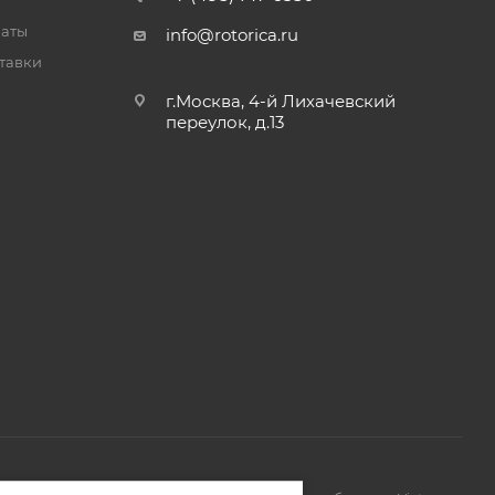
латы
info@rotorica.ru
тавки
г.Москва, 4-й Лихачевский
переулок, д.13