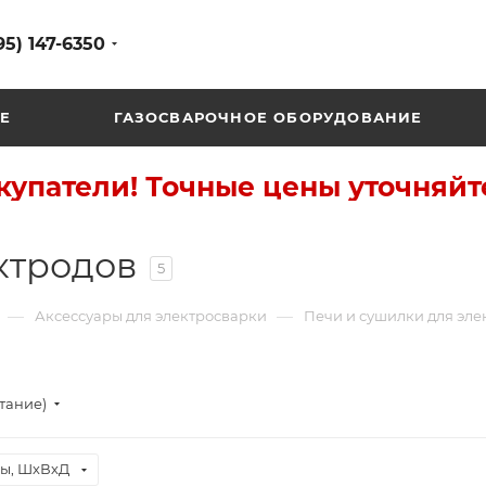
95) 147-6350
Е
ГАЗОСВАРОЧНОЕ ОБОРУДОВАНИЕ
упатели! Точные цены уточняйт
ктродов
5
—
—
Аксессуары для электросварки
Печи и сушилки для эле
стание)
ы, ШхВхД