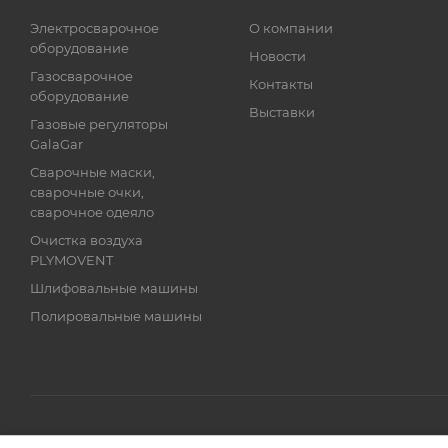
Электросварочное
О компании
оборудование
Новости
Газосварочное
Контакты
оборудование
Выставки
Газовые регуляторы
GalaGar
Сварочные маски,
сварочные очки,
сварочное одеяло
Очистка воздуха
PLYMOVENT
Шлифовальные машины
Полировальные машины