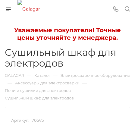
Уважаемые покупатели! Точные
цены уточняйте у менеджера.
Сушильный шкаф для
электродов
—
—
GALAGAR
Каталог
Электросварочное оборудование
—
—
Аксессуары для электросварки
—
Печи и сушилки для электродов
Сушильный шкаф для электродов
Артикул:
1705V5