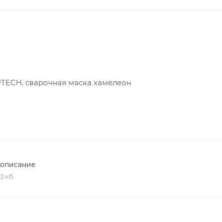
TECH, сварочная маска хамелеон
хописание
,3 кб