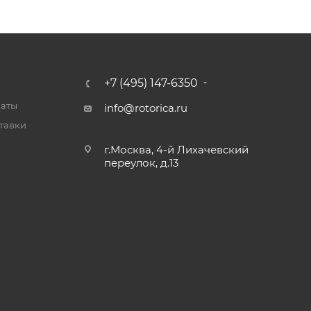
+7 (495) 147-6350
латы
info@rotorica.ru
тавки
г.Москва, 4-й Лихачевский
переулок, д.13