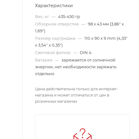
Характеристики
Вес, кг
—
435-450 гр
Обзорное отверстие
—
98 x 43 мм (3,86" x
1,69")
Размер картриджа
—
110 x 90 x 9 mm (4,33"
x 3,54" x 0,35")
Световой фильтр
—
DIN 4
Батарея
—
заряжается от солнечной
энергии, нет необходимости заряжать
отдельно
Цена действительна только для интернет-
магазина и может отличаться от цен в
розничных магазинах