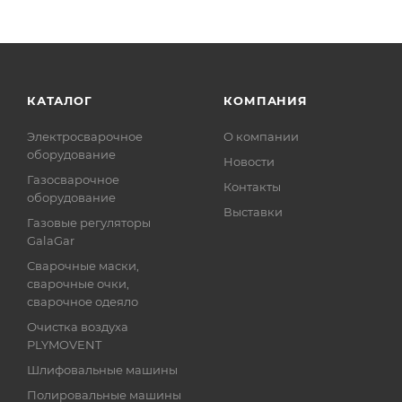
КАТАЛОГ
КОМПАНИЯ
Электросварочное
О компании
оборудование
Новости
Газосварочное
Контакты
оборудование
Выставки
Газовые регуляторы
GalaGar
Сварочные маски,
сварочные очки,
сварочное одеяло
Очистка воздуха
PLYMOVENT
Шлифовальные машины
Полировальные машины