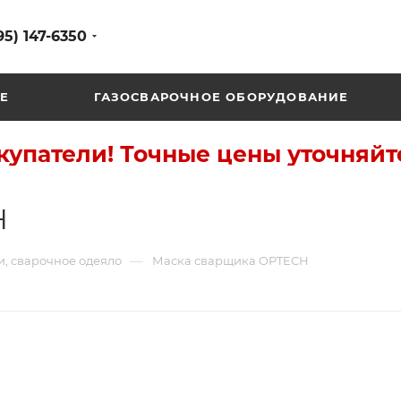
95) 147-6350
Е
ГАЗОСВАРОЧНОЕ ОБОРУДОВАНИЕ
упатели! Точные цены уточняйт
H
—
и, сварочное одеяло
Маска сварщика OPTECH