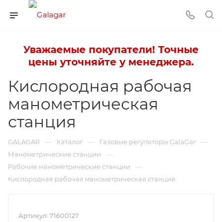
Уважаемые покупатели! Точные
цены уточняйте у менеджера.
Кислородная рабочая
манометрическая
станция
—
—
—
GALAGAR
Каталог
Газовые регуляторы GalaGar
—
Манометрические станции
—
Рабочие манометрические станции
Кислородная рабочая манометрическая станция
Артикул:
71600127