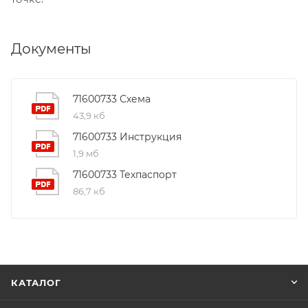
Документы
71600733 Схема
43,9 кб
71600733 Инструкция
1,9 мб
71600733 Техпаспорт
86,7 кб
КАТАЛОГ