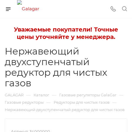
Уважаемые покупатели! Точные
цены уточняйте у менеджера.
Нержавеющий
двухступенчатый
редуктор для чистых
газов
—
—
—
GALAGAR
Каталог
Газовые регуляторы GalaGar
—
—
Газовые редукторы
Редукторы для чистых газов
Нержавеющий двухступенчатый редуктор для чистых газов
Артикул:
34000000