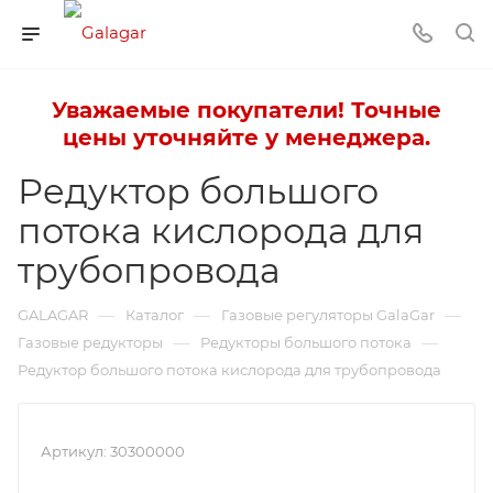
Уважаемые покупатели! Точные
цены уточняйте у менеджера.
Редуктор большого
потока кислорода для
трубопровода
—
—
—
GALAGAR
Каталог
Газовые регуляторы GalaGar
—
—
Газовые редукторы
Редукторы большого потока
Редуктор большого потока кислорода для трубопровода
Артикул:
30300000