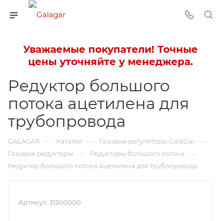
Уважаемые покупатели! Точные
цены уточняйте у менеджера.
Редуктор большого
потока ацетилена для
трубопровода
—
—
—
GALAGAR
Каталог
Газовые регуляторы GalaGar
—
—
Газовые редукторы
Редукторы большого потока
Редуктор большого потока ацетилена для трубопровода
Артикул:
31300000