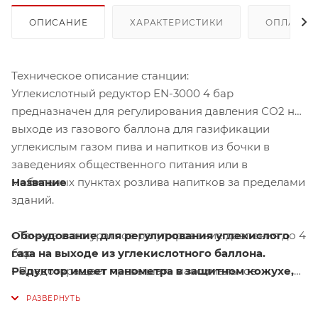
ОПИСАНИЕ
ХАРАКТЕРИСТИКИ
ОПЛАТА
Техническое описание станции:
Углекислотный редуктор EN-3000 4 бар
предназначен для регулирования давления СО2 на
выходе из газового баллона для газификации
углекислым газом пива и напитков из бочки в
заведениях общественного питания или в
Название
мобильных пунктах розлива напитков за пределами
зданий.
Оборудование для регулирования углекислого
- Точное и аккуратное регулирование давления до 4
газа на выходе из углекислотного баллона.
бар.
Редуктор имеет манометра в защитном кожухе,
- Предотвращает превышать максимальное
чтобы избежать их поломку, если произойдет
давление 4 бар с помощью механических
падение баллона, они указывают на давление на
остановки. Точное ручное регулирование давления