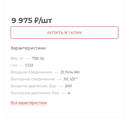
9 975
₽
/шт
КУПИТЬ В 1 КЛИК
Характеристики
Вес, кг
—
750 гр
Газ
—
СО2
Входное соединение
—
21,7x14 RH
Выходное соединение
—
JIC 1/2""
Входное давление, бар
—
200
Выходное давление, бар
—
4
Все характеристики