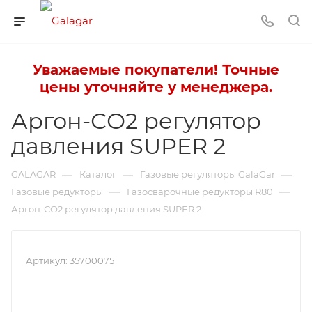
Уважаемые покупатели! Точные
цены уточняйте у менеджера.
Аргон-СО2 регулятор
давления SUPER 2
—
—
—
GALAGAR
Каталог
Газовые регуляторы GalaGar
—
—
Газовые редукторы
Газосварочные редукторы R80
Аргон-СО2 регулятор давления SUPER 2
Артикул:
35700075