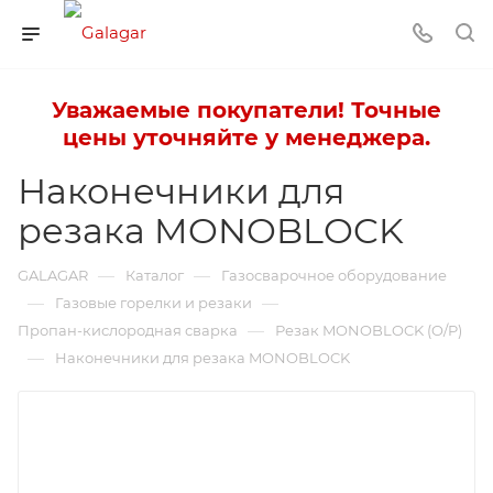
Уважаемые покупатели! Точные
цены уточняйте у менеджера.
Наконечники для
резака MONOBLOCK
—
—
GALAGAR
Каталог
Газосварочное оборудование
—
—
Газовые горелки и резаки
—
Пропан-кислородная сварка
Резак MONOBLOCK (O/P)
—
Наконечники для резака MONOBLOCK