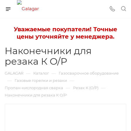
Уважаемые покупатели! Точные
цены уточняйте у менеджера.
Наконечники для
резака К O/P
—
—
GALAGAR
Каталог
Газосварочное оборудование
—
—
Газовые горелки и резаки
—
—
Пропан-кислородная сварка
Резак K (O/P)
Наконечники для резака К O/P