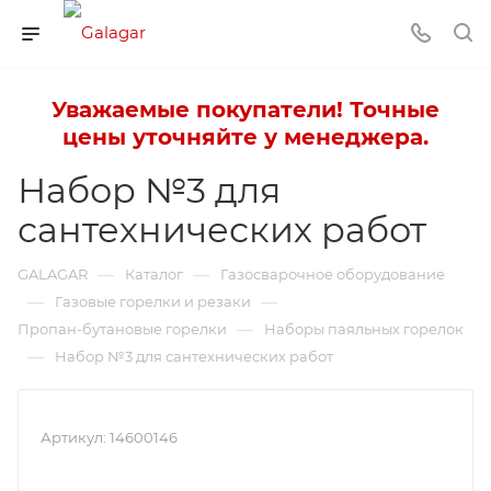
Уважаемые покупатели! Точные
цены уточняйте у менеджера.
Набор №3 для
сантехнических работ
—
—
GALAGAR
Каталог
Газосварочное оборудование
—
—
Газовые горелки и резаки
—
Пропан-бутановые горелки
Наборы паяльных горелок
—
Набор №3 для сантехнических работ
Артикул:
14600146