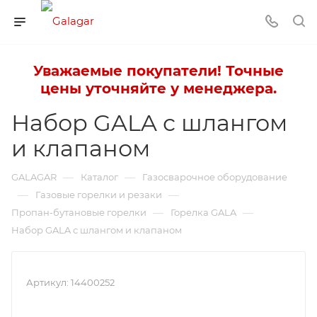
Уважаемые покупатели! Точные
цены уточняйте у менеджера.
Набор GALA с шлангом
и клапаном
—
—
GALAGAR
Каталог
Газосварочное оборудование
—
—
Газовые горелки и резаки
—
—
Пропан-бутановые горелки
Горелка GALA
Набор GALA с шлангом и клапаном
Артикул:
14400252