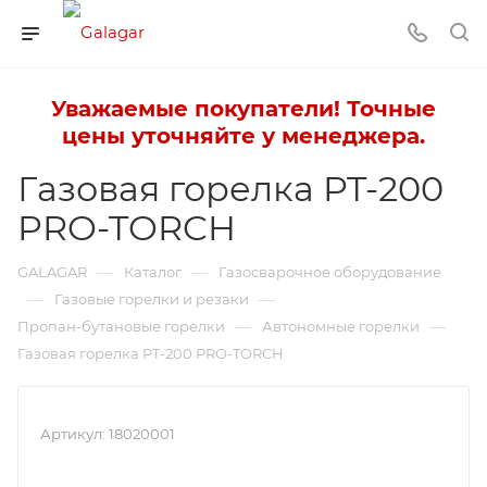
Уважаемые покупатели! Точные
цены уточняйте у менеджера.
Газовая горелка PT-200
PRO-TORCH
—
—
GALAGAR
Каталог
Газосварочное оборудование
—
—
Газовые горелки и резаки
—
—
Пропан-бутановые горелки
Автономные горелки
Газовая горелка PT-200 PRO-TORCH
Артикул:
18020001