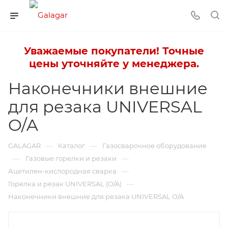
Уважаемые покупатели! Точные
цены уточняйте у менеджера.
Наконечники внешние
для резака UNIVERSAL
O/A
—
—
GALAGAR
Каталог
Газосварочное оборудование
—
—
Газовые горелки и резаки
—
Ацетилен-кислородная сварка
—
Горелка и резак UNIVERSAL (O/A)
Наконечники внешние для резака UNIVERSAL O/A