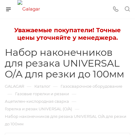
Уважаемые покупатели! Точные
цены уточняйте у менеджера.
Набор наконечников
для резака UNIVERSAL
O/A для резки до 100мм
—
—
GALAGAR
Каталог
Газосварочное оборудование
—
—
Газовые горелки и резаки
—
Ацетилен-кислородная сварка
—
Горелка и резак UNIVERSAL (O/A)
Набор наконечников для резака UNIVERSAL O/A для резки
до 100мм