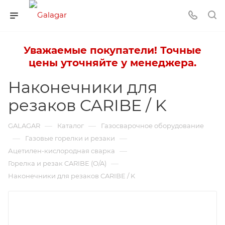
Уважаемые покупатели! Точные
цены уточняйте у менеджера.
Наконечники для
резаков CARIBE / K
—
—
GALAGAR
Каталог
Газосварочное оборудование
—
—
Газовые горелки и резаки
—
Ацетилен-кислородная сварка
—
Горелка и резак CARIBE (O/A)
Наконечники для резаков CARIBE / K