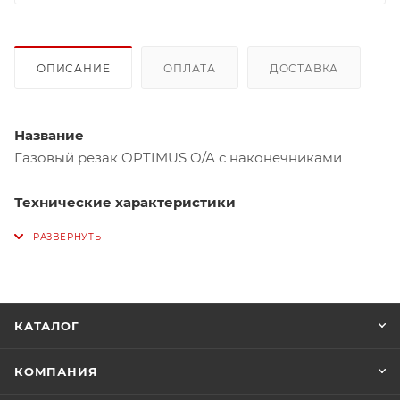
ОПИСАНИЕ
ОПЛАТА
ДОСТАВКА
Название
Газовый резак
OPTIMUS O/A с наконечниками
Технические характеристики
Артикул
Описание
Газовый резак
OPTIMUS O/A
с
наконечниками 71400201
P-
71400000
КАТАЛОГ
71400207P,
кольцом
75600312
P
и
держателем на 2 колесиках 70100111
КОМПАНИЯ