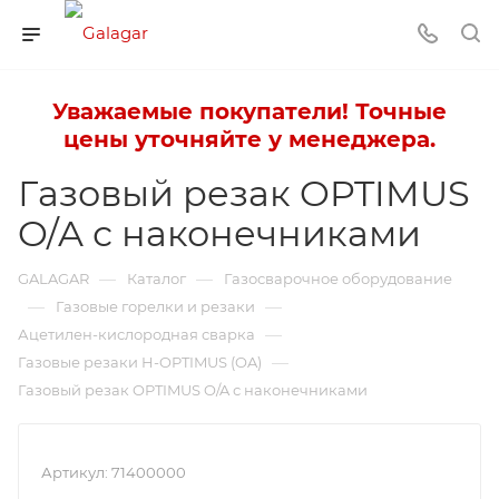
Уважаемые покупатели! Точные
цены уточняйте у менеджера.
Газовый резак OPTIMUS
O/A с наконечниками
—
—
GALAGAR
Каталог
Газосварочное оборудование
—
—
Газовые горелки и резаки
—
Ацетилен-кислородная сварка
—
Газовые резаки H-OPTIMUS (OA)
Газовый резак OPTIMUS O/A с наконечниками
Артикул:
71400000