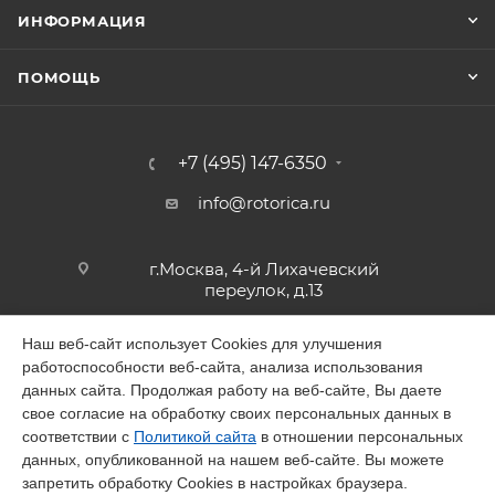
Предназначен для профессионального
ИНФОРМАЦИЯ
использования, для тяжелых и продолжительных
работ.
ПОМОЩЬ
Возможность смены горючего газа: ацетилена,
пропана или натурального газа.
Возможность заказа специальной длины резака.
+7 (495) 147-6350
Высокая безопасность использования
.
info@rotorica.ru
Прост в использовании.
Производятся с различными подсоединениями.
г.Москва, 4-й Лихачевский
переулок, д.13
Применение
Наш веб-сайт использует Cookies для улучшения
работоспособности веб-сайта, анализа использования
2026 © GALAGAR
Положения при резке: на ногах, на земле и на
данных сайта. Продолжая работу на веб-сайте, Вы даете
свое согласие на обработку своих персональных данных в
стене.
соответствии с
Политикой сайта
в отношении персональных
Используется при резке металлолома и
данных, опубликованной на нашем веб-сайте. Вы можете
утилизации металлических конструкций.
запретить обработку Cookies в настройках браузера.