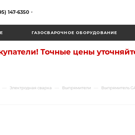
95) 147-6350
Е
ГАЗОСВАРОЧНОЕ ОБОРУДОВАНИЕ
упатели! Точные цены уточняйт
—
—
—
Электродная сварка
Выпрямители
Выпрямитель GA