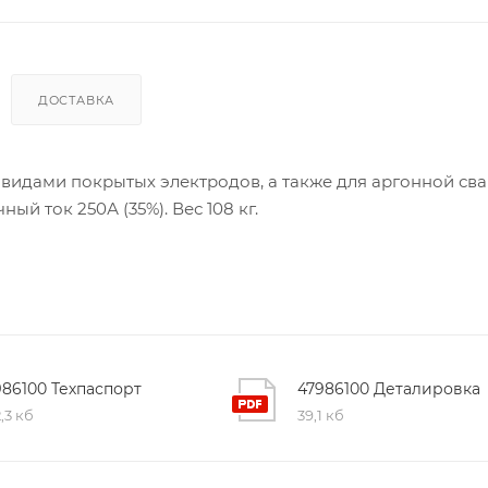
ДОСТАВКА
дами покрытых электродов, а также для аргонной сва
й ток 250А (35%). Вес 108 кг.
986100 Техпаспорт
47986100 Деталировка
,3 кб
39,1 кб