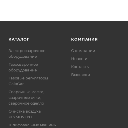
КАТАЛОГ
КОМПАНИЯ
Электросварочное
О компании
оборудование
Новости
Газосварочное
Контакты
оборудование
Выставки
Газовые регуляторы
GalaGar
Сварочные маски,
сварочные очки,
сварочное одеяло
Очистка воздуха
PLYMOVENT
Шлифовальные машины