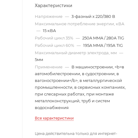
Характеристики
Напряжение
—
3-фазный x 220/380 В
Максимальное потребление энергии, кВА
—
15 кВА
Рабочий цикл 35%
—
250A MMA / 280А TIG
Рабочий цикл 60%
—
195A MMA / 195А TIG
Максимальный диаметр электрода, мм
—
5мм
Применение
—
В машиностроении, <b>в
автомобилестроении, в судостроении, в
вагоностроении</b>, в металлургической
промышленности, в сервисных компаниях,
при слесарных работах, при монтаже
металлоконструкций, труб и систем
водоснабжения
Все характеристики
Цена действительна только для интернет-