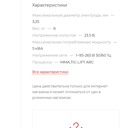
Характеристики
Максимальный диаметр электрода, мм
—
3,25
Вес, кг
—
6
Напряжение холостое
—
23.5 В
Максимальная потребляемая мощность
—
5 кВА
Напряжение сети
—
1~95-265 В 50/60 Гц
Процессы
—
MMA,TIG LIFT ARC
Все характеристики
Цена действительна только для интернет-
магазина и может отличаться от цен в
розничных магазинах