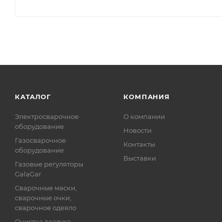
КАТАЛОГ
КОМПАНИЯ
Электросварочное
О компании
оборудование
Новости
Газосварочное
Контакты
оборудование
Выставки
Газовые регуляторы
GalaGar
Сварочные маски,
сварочные очки,
сварочное одеяло
Очистка воздуха