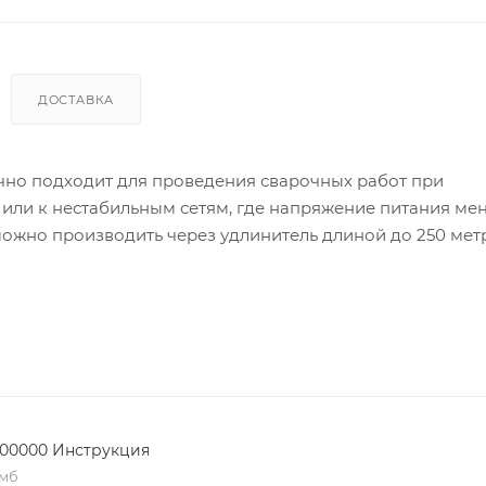
ДОСТАВКА
чно подходит для проведения сварочных работ при
или к нестабильным сетям, где напряжение питания мен
зможно производить через удлинитель длиной до 250 мет
c Force (форсаж дуги) и Antisticking(антизалипание). В а
 холостого хода). Сварку возможно производить всеми
 для сварки алюминия и электродами с целлюлозным пок
ет его мобильность, и снижает усталость оператора (сва
100000 Инструкция
 мб