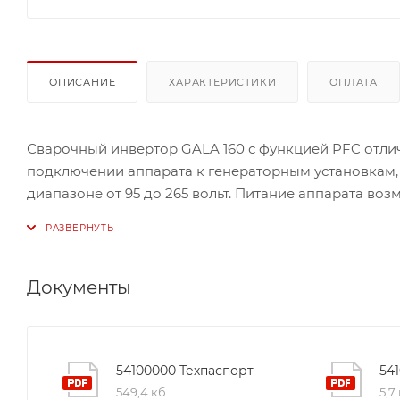
ОПИСАНИЕ
ХАРАКТЕРИСТИКИ
ОПЛАТА
Сварочный инвертор GALA 160 с функцией PFC отли
подключении аппарата к генераторным установкам, 
диапазоне от 95 до 265 вольт. Питание аппарата во
Инвертор имеет функции: Hot Start(горячий старт), Ar
применена технология VRD(пониженное напряжение
электродов с покрытием, в том числе электродами
Относительно малый вес аппарата (6 кг.) обеспечива
Документы
при проведении сварочных работ.
54100000 Техпаспорт
54
549,4 кб
5,7