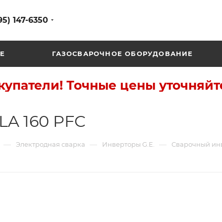
95) 147-6350
Е
ГАЗОСВАРОЧНОЕ ОБОРУДОВАНИЕ
упатели! Точные цены уточняйт
LA 160 PFC
—
—
—
Электродная сварка
Инверторы G.E.
Сварочный инв