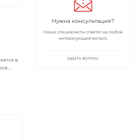
Нужна консультация?
Наши специалисты ответят на любой
интересующий вопрос
ЗАДАТЬ ВОПРОС
яется в
ров.
ппарате
 видами
рытием.
рщика)