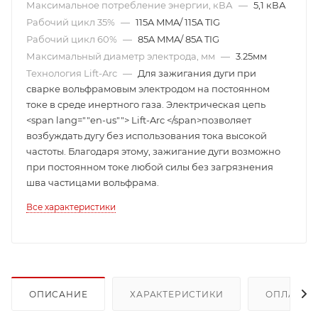
Максимальное потребление энергии, кВА
—
5,1 кВА
Рабочий цикл 35%
—
115A MMA/ 115A TIG
Рабочий цикл 60%
—
85A MMA/ 85A TIG
Максимальный диаметр электрода, мм
—
3.25мм
Технология Lift-Arc
—
Для зажигания дуги при
сварке вольфрамовым электродом на постоянном
токе в среде инертного газа. Электрическая цепь
<span lang=""en-us""> Lift-Arc </span>позволяет
возбуждать дугу без использования тока высокой
частоты. Благодаря этому, зажигание дуги возможно
при постоянном токе любой силы без загрязнения
шва частицами вольфрама.
Все характеристики
ОПИСАНИЕ
ХАРАКТЕРИСТИКИ
ОПЛАТА