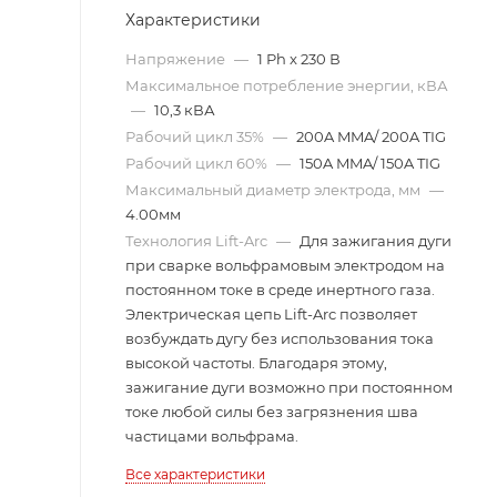
Характеристики
Напряжение
—
1 Ph x 230 В
Максимальное потребление энергии, кВА
—
10,3 кВА
Рабочий цикл 35%
—
200A MMA/ 200A TIG
Рабочий цикл 60%
—
150A MMA/ 150A TIG
Максимальный диаметр электрода, мм
—
4.00мм
Технология Lift-Arc
—
Для зажигания дуги
при сварке вольфрамовым электродом на
постоянном токе в среде инертного газа.
Электрическая цепь Lift-Arc позволяет
возбуждать дугу без использования тока
высокой частоты. Благодаря этому,
зажигание дуги возможно при постоянном
токе любой силы без загрязнения шва
частицами вольфрама.
Все характеристики