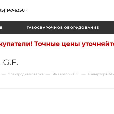
95) 147-6350
Е
ГАЗОСВАРОЧНОЕ ОБОРУДОВАНИЕ
упатели! Точные цены уточняйт
G.E.
—
—
—
Электродная сварка
Инверторы G.E.
Инвертор GALA