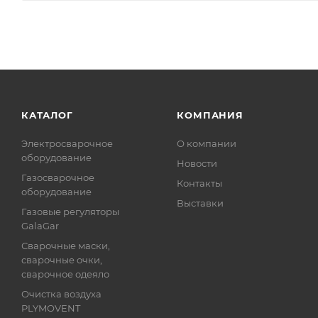
КАТАЛОГ
КОМПАНИЯ
Электросварочное
О компании
оборудование
Новости
Газосварочное
Контакты
оборудование
Выставки
Газовые регуляторы
GalaGar
Сварочные маски,
сварочные очки,
сварочное одеяло
Очистка воздуха
PLYMOVENT