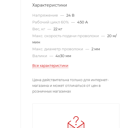
Характеристики
Напряжение
—
24 В
Рабочий цикл 60%
—
450 А
Вес, кг
—
22 кг
Макс. скорость подачи проволоки
—
20 м/
мин
Макс. диаметр проволоки
—
2 мм
Валики
—
4х30 мм
Все характеристики
Цена действительна только для интернет-
магазина и может отличаться от цен в
розничных магазинах