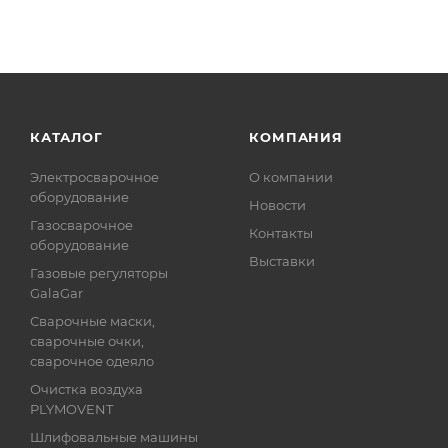
КАТАЛОГ
КОМПАНИЯ
Электросварочное
О компании
оборудование
Новости
Газосварочное
Контакты
оборудование
Выставки
Газовые регуляторы
GalaGar
Сварочные маски,
сварочные очки,
сварочное одеяло
Очистка воздуха
PLYMOVENT
Шлифовальные машины