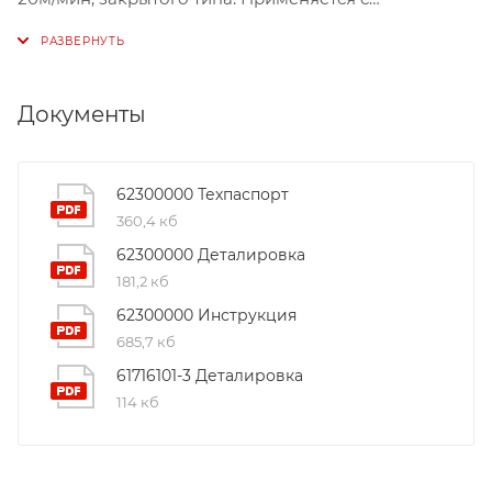
полуавтоматами GALA MIG 4007, GALA MIG 5100,
MODULATE 5000.
Документы
62300000 Техпаспорт
360,4 кб
62300000 Деталировка
181,2 кб
62300000 Инструкция
685,7 кб
61716101-3 Деталировка
114 кб