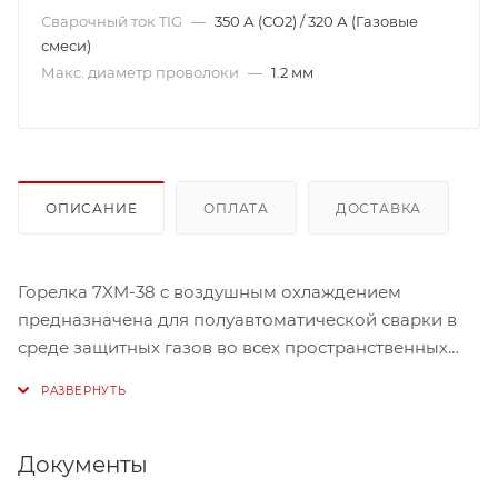
Сварочный ток TIG
—
350 А (CO2) / 320 А (Газовые
смеси)
Макс. диаметр проволоки
—
1.2 мм
ОПИСАНИЕ
ОПЛАТА
ДОСТАВКА
Горелка 7XM-38 с воздушным охлаждением
предназначена для полуавтоматической сварки в
среде защитных газов во всех пространственных
положениях сплошной электродной проволокой,
толщиной до 1.2 мм. Длина кабеля 3м. Сварочный
ток 350А (60%).
Документы