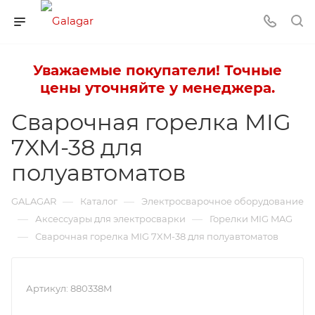
Уважаемые покупатели! Точные
цены уточняйте у менеджера.
Сварочная горелка MIG
7XM-38 для
полуавтоматов
—
—
GALAGAR
Каталог
Электросварочное оборудование
—
—
Аксессуары для электросварки
Горелки MIG MAG
—
Сварочная горелка MIG 7XM-38 для полуавтоматов
Артикул:
880338M