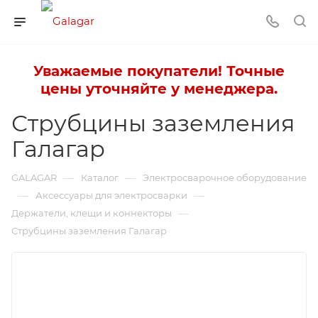
Уважаемые покупатели! Точные
цены уточняйте у менеджера.
Струбцины заземления
Галагар
—
—
GALAGAR
Каталог
Электросварочное оборудование
—
—
Аксессуары для электросварки
—
Держатели, клещи и коннекторы
Струбцины заземления Галагар