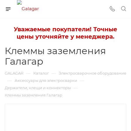
Уважаемые покупатели! Точные
цены уточняйте у менеджера.
Клеммы заземления
Галагар
—
—
GALAGAR
Каталог
Электросварочное оборудование
—
—
Аксессуары для электросварки
—
Держатели, клещи и коннекторы
Клеммы заземления Галагар