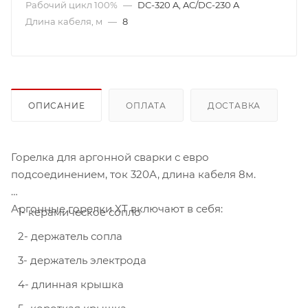
Рабочий цикл 100%
—
DC-320 A, AC/DC-230 A
Длина кабеля, м
—
8
ОПИСАНИЕ
ОПЛАТА
ДОСТАВКА
Горелка для аргонной сварки с евро
подсоединением, ток 320А, длина кабеля 8м.
Аргонные горелки XT включают в себя:
1- керамическое сопло
2- держатель сопла
3- держатель электрода
4- длинная крышка