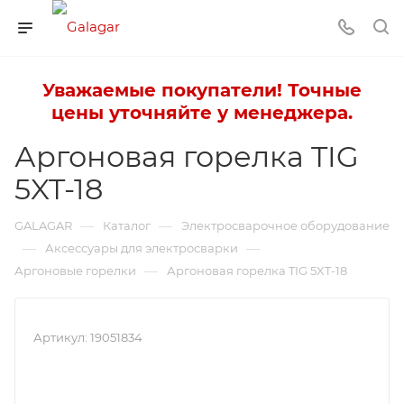
Уважаемые покупатели! Точные
цены уточняйте у менеджера.
Аргоновая горелка TIG
5XT-18
—
—
GALAGAR
Каталог
Электросварочное оборудование
—
—
Аксессуары для электросварки
—
Аргоновые горелки
Аргоновая горелка TIG 5XT-18
Артикул:
19051834