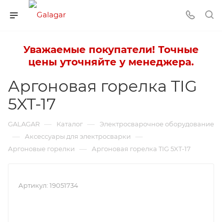
Уважаемые покупатели! Точные
цены уточняйте у менеджера.
Аргоновая горелка TIG
5XT-17
—
—
GALAGAR
Каталог
Электросварочное оборудование
—
—
Аксессуары для электросварки
—
Аргоновые горелки
Аргоновая горелка TIG 5XT-17
Артикул:
19051734