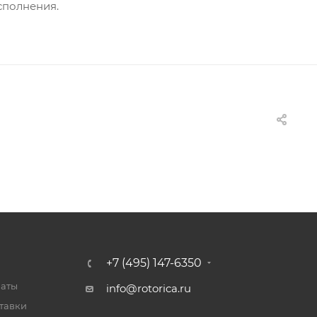
сполнения.
+7 (495) 147-6350
латы
info@rotorica.ru
тавки