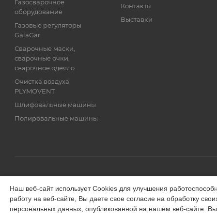
Газосварочное
Контакты
оборудование
Выставки
Газовые регуляторы
GalaGar
Сварочные маски,
сварочные очки,
сварочное одеяло
Очистка воздуха
PLYMOVENT
Шлифовальные машины
Полировальные машины
2026 © GALAGAR
Наш веб-сайт использует Cookies для улучшения работоспособн
работу на веб-сайте, Вы даете свое согласие на обработку сво
персональных данных, опубликованной на нашем веб-сайте. Вы 