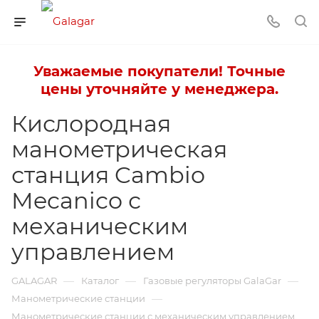
Уважаемые покупатели! Точные
цены уточняйте у менеджера.
Кислородная
манометрическая
станция Cambio
Mecanico с
механическим
управлением
—
—
—
GALAGAR
Каталог
Газовые регуляторы GalaGar
—
Манометрические станции
Манометрические станции с механическим управлением