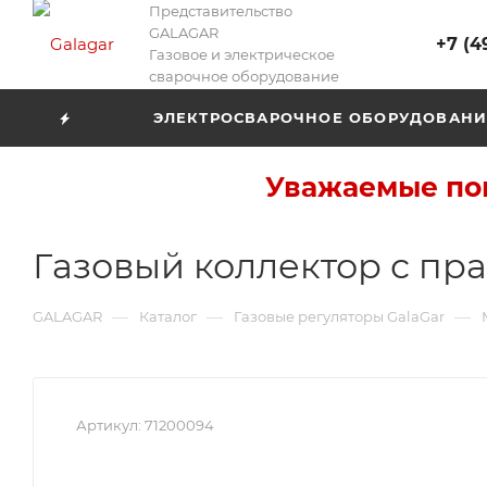
Представительство
GALAGAR
+7 (4
Газовое и электрическое
сварочное оборудование
ЭЛЕКТРОСВАРОЧНОЕ ОБОРУДОВАНИ
Уважаемые пок
Газовый коллектор с п
—
—
—
GALAGAR
Каталог
Газовые регуляторы GalaGar
Артикул:
71200094