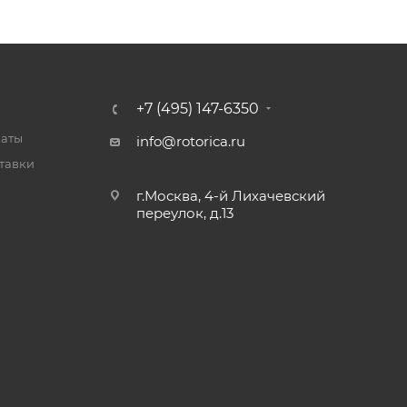
+7 (495) 147-6350
латы
info@rotorica.ru
тавки
г.Москва, 4-й Лихачевский
переулок, д.13