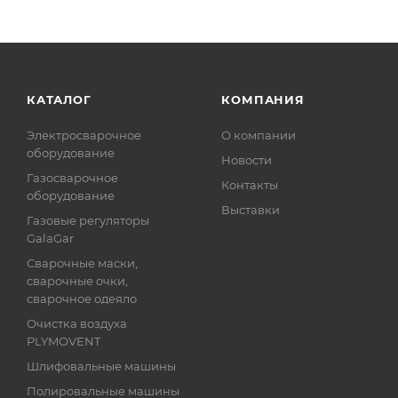
КАТАЛОГ
КОМПАНИЯ
Электросварочное
О компании
оборудование
Новости
Газосварочное
Контакты
оборудование
Выставки
Газовые регуляторы
GalaGar
Сварочные маски,
сварочные очки,
сварочное одеяло
Очистка воздуха
PLYMOVENT
Шлифовальные машины
Полировальные машины