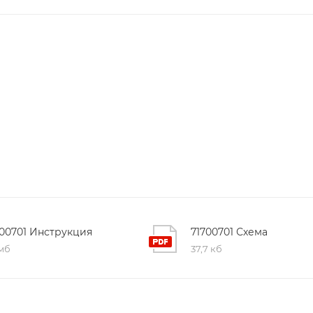
700701 Инструкция
71700701 Схема
 мб
37,7 кб