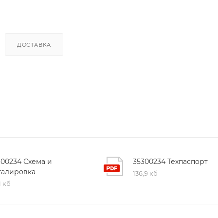
ДОСТАВКА
300234 Схема и
35300234 Техпаспорт
талировка
136,9 кб
1 кб