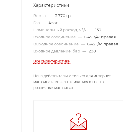
Характеристики
Вес, кг
—
3 770 гр
Газ
—
Азот
Номинальный расход, м³/ч
—
150
Входное соединение
—
GAS 3/4" правая
Выходное соединение
—
GAS 1/4" правая
Входное давление, бар
—
200
Все характеристики
Цена действительна только для интернет-
магазина и может отличаться от цен в
розничных магазинах