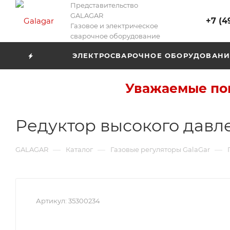
Представительство
GALAGAR
+7 (4
Газовое и электрическое
сварочное оборудование
ЭЛЕКТРОСВАРОЧНОЕ ОБОРУДОВАНИ
Уважаемые пок
Редуктор высокого давл
—
—
—
GALAGAR
Каталог
Газовые регуляторы GalaGar
Артикул:
35300234