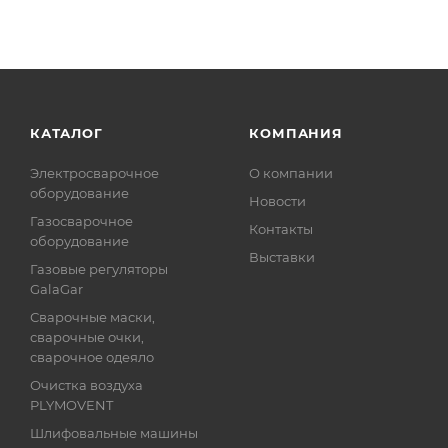
КАТАЛОГ
КОМПАНИЯ
Электросварочное
О компании
оборудование
Новости
Газосварочное
Контакты
оборудование
Выставки
Газовые регуляторы
GalaGar
Сварочные маски,
сварочные очки,
сварочное одеяло
Очистка воздуха
PLYMOVENT
Шлифовальные машины