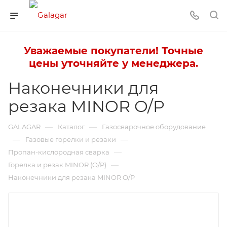
Уважаемые покупатели! Точные
цены уточняйте у менеджера.
Наконечники для
резака MINOR O/P
—
—
GALAGAR
Каталог
Газосварочное оборудование
—
—
Газовые горелки и резаки
—
Пропан-кислородная сварка
—
Горелка и резак MINOR (O/P)
Наконечники для резака MINOR O/P