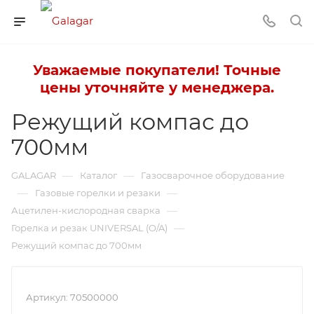
Уважаемые покупатели! Точные
цены уточняйте у менеджера.
Режущий компас до
700мм
—
—
GALAGAR
Каталог
Газосварочное оборудование
—
—
Газовые горелки и резаки
—
Ацетилен-кислородная сварка
—
Горелка и резак UNIVERSAL (O/A)
Режущий компас до 700мм
Артикул:
70500000