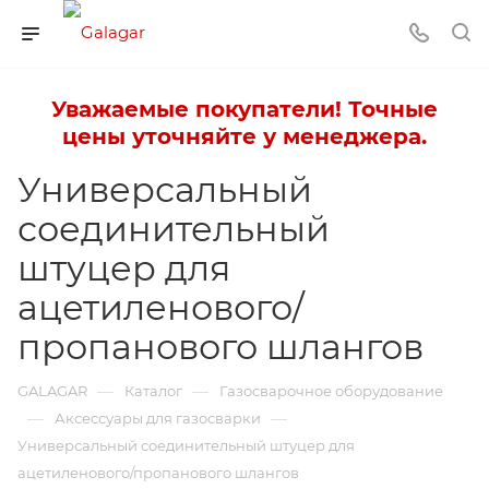
Уважаемые покупатели! Точные
цены уточняйте у менеджера.
Универсальный
соединительный
штуцер для
ацетиленового/
пропанового шлангов
—
—
GALAGAR
Каталог
Газосварочное оборудование
—
—
Аксессуары для газосварки
Универсальный соединительный штуцер для
ацетиленового/пропанового шлангов