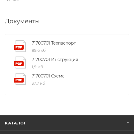
Документы
71700701 Техпаспорт
89,6 кб
71700701 Инструкция
1,9 мб
71700701 Схема
37,7 кб
КАТАЛОГ