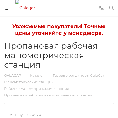
Уважаемые покупатели! Точные
цены уточняйте у менеджера.
Пропановая рабочая
манометрическая
станция
—
—
—
GALAGAR
Каталог
Газовые регуляторы GalaGar
—
Манометрические станции
—
Рабочие манометрические станции
Пропановая рабочая манометрическая станция
Артикул:
71700701