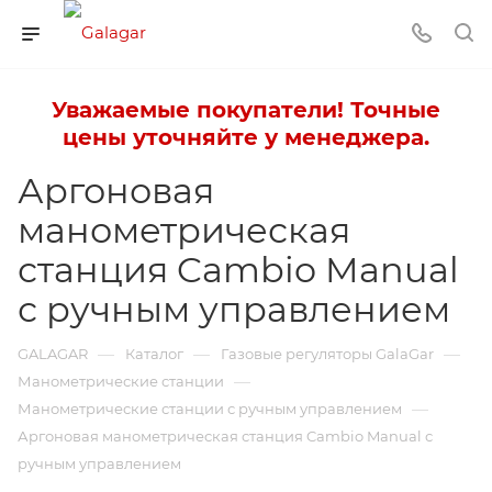
Уважаемые покупатели! Точные
цены уточняйте у менеджера.
Аргоновая
манометрическая
станция Cambio Manual
с ручным управлением
—
—
—
GALAGAR
Каталог
Газовые регуляторы GalaGar
—
Манометрические станции
—
Манометрические станции с ручным управлением
Аргоновая манометрическая станция Cambio Manual с
ручным управлением