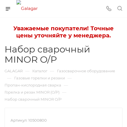
Уважаемые покупатели! Точные
цены уточняйте у менеджера.
Набор сварочный
MINOR O/P
—
—
GALAGAR
Каталог
Газосварочное оборудование
—
—
Газовые горелки и резаки
—
Пропан-кислородная сварка
—
Горелка и резак MINOR (O/P)
Набор сварочный MINOR O/P
Артикул:
10500800