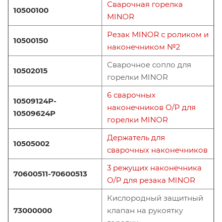
Сварочная горелка
10500100
MINOR
Резак MINOR с роликом и
10500150
наконечником №2
Сварочное сопло для
10502015
горелки MINOR
6 сварочных
10509124P-
наконечников O/P для
10509624P
горелки MINOR
Держатель для
10505002
сварочных наконечников
3 режущих наконечника
70600511-70600513
O/P для резака MINOR
Кислородный защитный
73000000
клапан на рукоятку