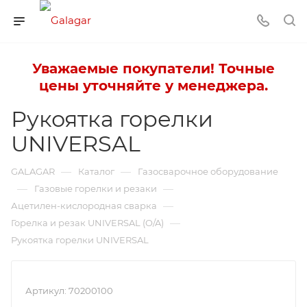
Уважаемые покупатели! Точные
цены уточняйте у менеджера.
Рукоятка горелки
UNIVERSAL
—
—
GALAGAR
Каталог
Газосварочное оборудование
—
—
Газовые горелки и резаки
—
Ацетилен-кислородная сварка
—
Горелка и резак UNIVERSAL (O/A)
Рукоятка горелки UNIVERSAL
Артикул:
70200100