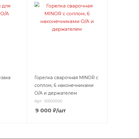
езака
Горелка сварочная MINOR с
соплом, 6 наконечниками
O/A и держателем
Арт.: 10500000
9 000
₽
/шт