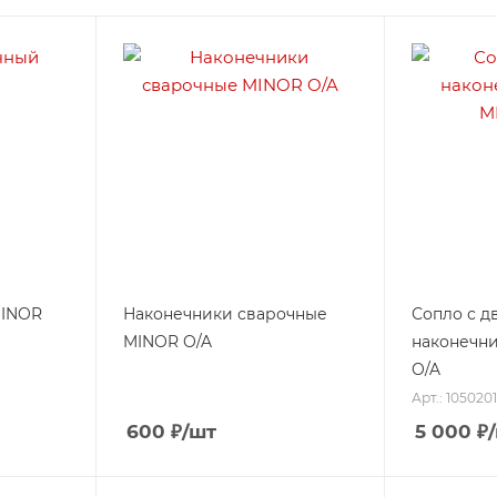
MINOR
Наконечники сварочные
Сопло с д
MINOR O/A
наконечн
O/A
Арт.: 105020
600
₽
/шт
5 000
₽