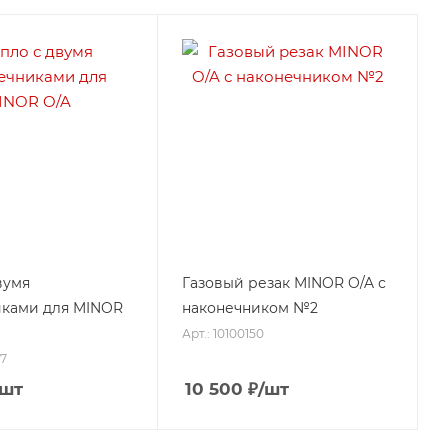
вумя
Газовый резак MINOR O/A с
иками для MINOR
наконечником №2
Арт.: 10100150
17
/шт
10 500
₽
/шт