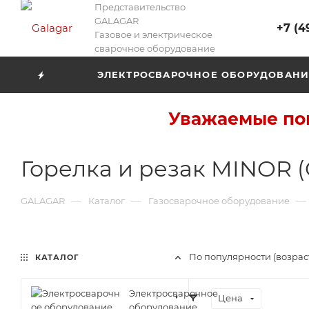
Представительство
GALAGAR
+7 (4
Газовое и электрическое
сварочное оборудование
ЭЛЕКТРОСВАРОЧНОЕ ОБОРУДОВАНИ
Уважаемые пок
Горелка и резак MINOR (
—
—
—
GALAGAR
Каталог
Газосварочное оборудование
По популярности (возра
КАТАЛОГ
Электросварочное
Цена
оборудование