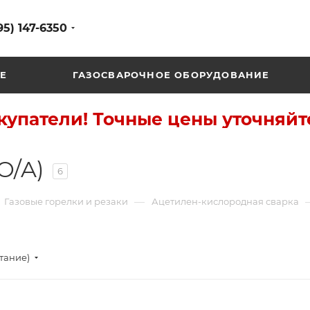
95) 147-6350
Е
ГАЗОСВАРОЧНОЕ ОБОРУДОВАНИЕ
упатели! Точные цены уточняйт
O/A)
6
—
Газовые горелки и резаки
Ацетилен-кислородная сварка
стание)