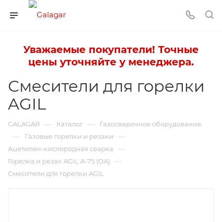
Уважаемые покупатели! Точные
цены уточняйте у менеджера.
Смесители для горелки
AGIL
—
—
GALAGAR
Каталог
Газосварочное оборудование
—
—
Газовые горелки и резаки
—
Ацетилен-кислородная сварка
—
Горелка и резак AGIL A-75 (OA)
Смесители для горелки AGIL