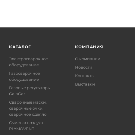
КАТАЛОГ
КОМПАНИЯ
Электросварочное
О компании
оборудование
Новости
Газосварочное
Контакты
оборудование
Выставки
Газовые регуляторы
GalaGar
Сварочные маски,
сварочные очки,
сварочное одеяло
Очистка воздуха
PLYMOVENT