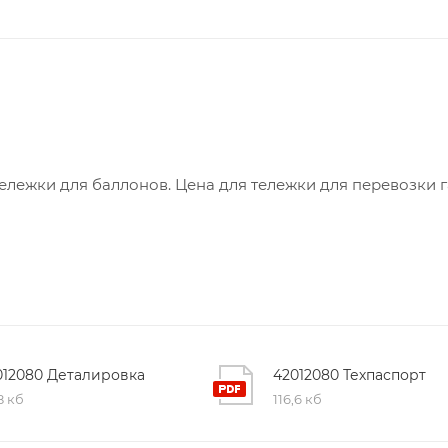
ележки для баллонов. Цена для тележки для перевозки 
012080 Деталировка
42012080 Техпаспорт
8 кб
116,6 кб