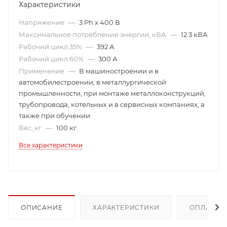
Характеристики
Напряжение
—
3 Ph x 400 В
Максимальное потребление энергии, кВА
—
12.3 кВА
Рабочий цикл 35%
—
392 А
Рабочий цикл 60%
—
300 А
Применение
—
В машиностроении и в
автомобилестроении, в металлургической
промышленности, при монтаже металлоконструкций,
трубопровода, котельных и в сервисных компаниях, а
также при обучении
Вес, кг
—
100 кг
Все характеристики
ОПИСАНИЕ
ХАРАКТЕРИСТИКИ
ОПЛАТА