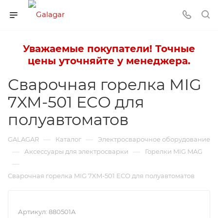
Уважаемые покупатели! Точные
цены уточняйте у менеджера.
Сварочная горелка MIG
7XM-501 ECO для
полуавтоматов
—
—
GALAGAR
Каталог
Электросварочное оборудование
—
—
Аксессуары для электросварки
Горелки MIG MAG
—
Сварочная горелка MIG 7XM-501 ECO для полуавтоматов
Артикул:
880501А