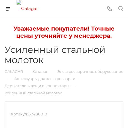
Уважаемые покупатели! Точные
цены уточняйте у менеджера.
Усиленный стальной
молоток
—
—
GALAGAR
Каталог
Электросварочное оборудование
—
—
Аксессуары для электросварки
—
Держатели, клещи и коннекторы
Усиленный стальной молоток
Артикул:
67400010