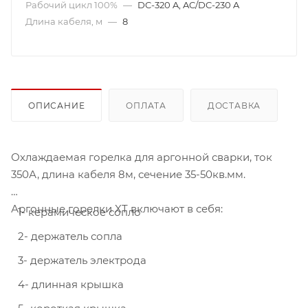
Рабочий цикл 100%
—
DC-320 A, AC/DC-230 A
Длина кабеля, м
—
8
ОПИСАНИЕ
ОПЛАТА
ДОСТАВКА
Охлаждаемая горелка для аргонной сварки, ток
350А, длина кабеля 8м, сечение 35-50кв.мм.
Аргонные горелки XT включают в себя:
1- керамическое сопло
2- держатель сопла
3- держатель электрода
4- длинная крышка