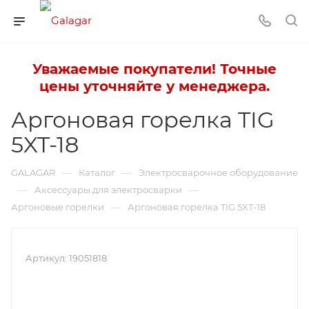
Уважаемые покупатели! Точные
цены уточняйте у менеджера.
Аргоновая горелка TIG
5XT-18
—
—
GALAGAR
Каталог
Электросварочное оборудование
—
—
Аксессуары для электросварки
—
Аргоновые горелки
Аргоновая горелка TIG 5XT-18
Артикул:
19051818